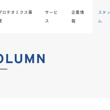
プロテオミクス事
サービ
企業情
スタ
業
ス
報
ム
COLUMN