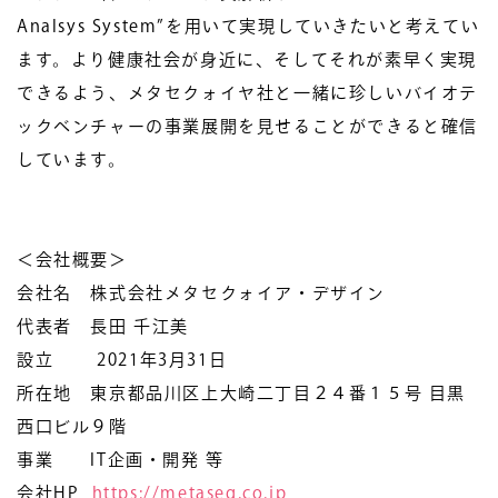
Analsys System”を用いて実現していきたいと考えてい
ます。より健康社会が身近に、そしてそれが素早く実現
できるよう、メタセクォイヤ社と一緒に珍しいバイオテ
ックベンチャーの事業展開を見せることができると確信
しています。
＜会社概要＞
会社名 株式会社メタセクォイア・デザイン
代表者 ⻑⽥ 千江美
設立 2021年3月31日
所在地 東京都品川区上⼤崎⼆丁⽬２４番１５号 ⽬⿊
⻄⼝ビル９階
事業 IT企画・開発 等
会社HP
https://metaseq.co.jp