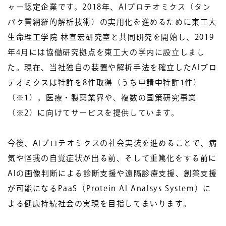
ャー認定企業です。2018年、AIプロテオミクス（タン
パク質網羅的解析技術）の実用化を進めるために東工大
生命理工学院 林宣宏研究室と共同研究を開始し、2019
年4月には協働研究拠点を東工大の学内に設立しまし
た。現在、当社独自の装置や解析手法を確立したAIプロ
テオミクスは特許を8件取得（うち申請中特許1件）
（※1）。医療・製薬業界や、複数の国策研究事業
（※2）に向けてサービスを提供しています。
今後、AIプロテオミクスの社会実装を進めることで、病
気や怪我の自覚症状が出る前、そして重篤化をする前に
AIの画像判断による診断支援や遠隔診療支援、創薬支援
が可能になるPaaS（Protein AI Analsys System）に
よる健康持続社会の実現を目指してまいります。