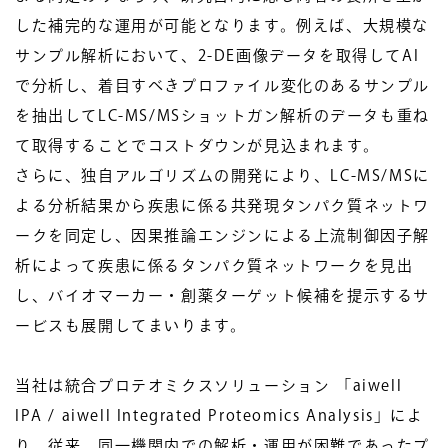
した補完的な運用が可能となります。例えば、大規模な
サンプル解析において、2-DE画像データを取得してAI
で分析し、着目すべきプロファイル変化のあるサンプル
を抽出してLC-MS/MSショットガン解析のデータも重ね
て取得することでコストダウンが見込まれます。
さらに、独自アルゴリズムの開発により、LC-MS/MSに
よる分析結果から疾患に係る共発現タンパク質ネットワ
ークを同定し、因果推論エンジンによる上流制御因子解
析によって疾患に係るタンパク質ネットワークを見出
し、バイオマーカー・創薬ターゲット候補を提示するサ
ービスも展開してまいります。
当社は統合プロテオミクスソリューション 「aiwell
IPA / aiwell Integrated Proteomics Analysis」によ
り、従来、同一機関内での解析・運用が困難であったプ