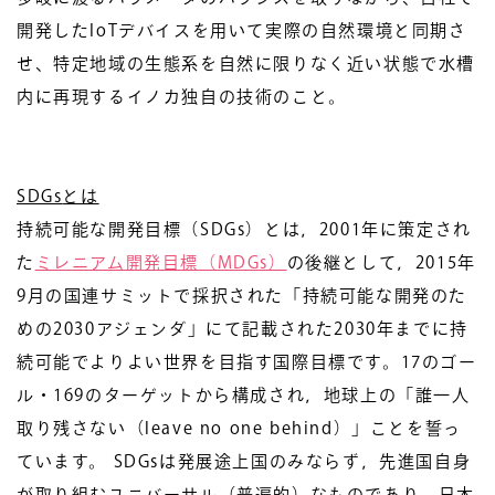
開発したIoTデバイスを用いて実際の自然環境と同期さ
せ、特定地域の生態系を自然に限りなく近い状態で水槽
内に再現するイノカ独自の技術のこと。
SDGs
とは
持続可能な開発目標（SDGs）とは，2001年に策定され
た
ミレニアム開発目標（MDGs）
の後継として，2015年
9月の国連サミットで採択された「持続可能な開発のた
めの2030アジェンダ」にて記載された2030年までに持
続可能でよりよい世界を目指す国際目標です。17のゴー
ル・169のターゲットから構成され，地球上の「誰一人
取り残さない（leave no one behind）」ことを誓っ
ています。 SDGsは発展途上国のみならず，先進国自身
が取り組むユニバーサル（普遍的）なものであり，日本