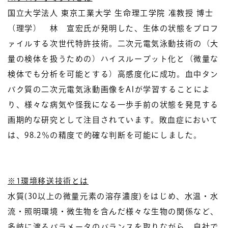
国立大学法人 東京工業大学 生命理工学院 准教授 博士
（理学） 林 宣宏氏が発明した、生体の状態をプロフ
ァイルする次世代特許技術。二次元電気泳動技術の（大
量の検体を扱うための）ハイスループット化と（微量な
検体でも分析を可能とする）高感度化に成功。血中タン
パク質の二次元電気泳動画像をAIが学習することによ
り、様々な病気や怪我になる一歩手前の状態を発見する
画期的な研究として注目されています。敗血症において
は、98.2％の精度で的確な判断を可能にしました。
※1環境移送技術
とは
水質(30以上の微量元素の溶存濃度)をはじめ、水温・水
流・照明環境・微生物を含んだ様々な生物の関係など、
多岐に渡るパラメータのバランスを取りながら、自社で