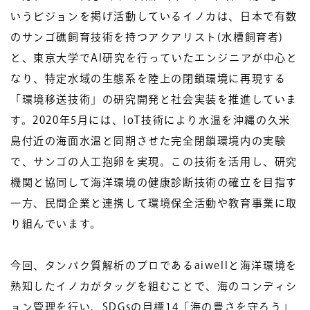
いうビジョンを掲げ活動しているイノカは、日本で有数
のサンゴ礁飼育技術を持つアクアリスト(水槽飼育者)
と、東京大学でAI研究を行っていたエンジニアが中心と
なり、特定水域の生態系を陸上の閉鎖環境に再現する
「環境移送技術」の研究開発と社会実装を推進していま
す。2020年5月には、IoT技術により水温を沖縄の久米
島付近の海面水温と同期させた完全閉鎖環境内の実験
で、サンゴの人工抱卵を実現。この技術を活用し、研究
機関と協同して海洋環境の健康診断技術の確立を目指す
一方、民間企業と連携して環境保全活動や教育事業に取
り組んでいます。
今回、タンパク質解析のプロであるaiwellと海洋環境を
熟知したイノカがタッグを組むことで、海のコンディシ
ョン管理を行い、SDGsの目標14「海の豊さを守ろう」