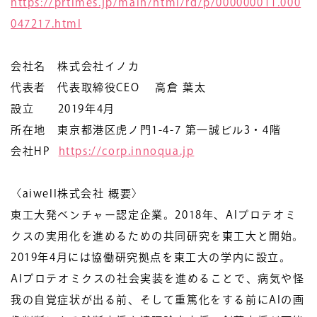
https://prtimes.jp/main/html/rd/p/000000011.000
047217.html
会社名 株式会社イノカ
代表者 代表取締役CEO 高倉 葉太
設立 2019年4月
所在地 東京都港区虎ノ門1-4-7 第一誠ビル3・4階
会社HP
https://corp.innoqua.jp
〈aiwell株式会社 概要〉
東工大発ベンチャー認定企業。2018年、AIプロテオミ
クスの実用化を進めるための共同研究を東工大と開始。
2019年4月には協働研究拠点を東工大の学内に設立。
AIプロテオミクスの社会実装を進めることで、病気や怪
我の自覚症状が出る前、そして重篤化をする前にAIの画