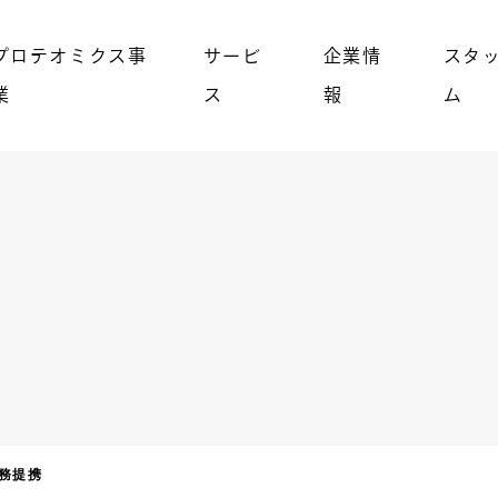
プロテオミクス事
サービ
企業情
スタ
業
ス
報
ム
務提携