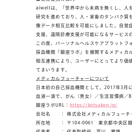
aiwellは、「世界中から未病を無くし
研究を進めており、人・家畜のタンパク質
像データ相互比較を可能にしました。自覚症
支援、遠隔診療支援が可能になるサービス
この度、パーソナルヘルスケアプラットフ
採血機関「銀座ラボ」を展開するメディカ
相互連携により、ユーザーにとってより価
てまいります。
メディカルフューチャーについて
日本初の自己採血機関として、2017年3
血液一滴で、がん（男女）／生活習慣病／B
銀座ラボURL：
https://ketsuken.jp/
会社名 ： 株式会社メディカルフューチ
所在地 ： 〒104-0061 東京都中央区銀座7
代表者 ： 代表取締役 富川 雅雄