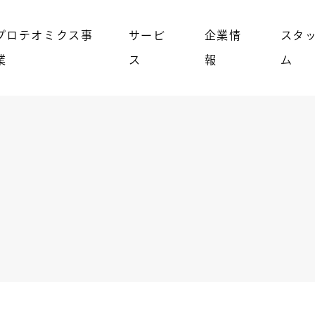
プロテオミクス事
サービ
企業情
スタ
業
ス
報
ム